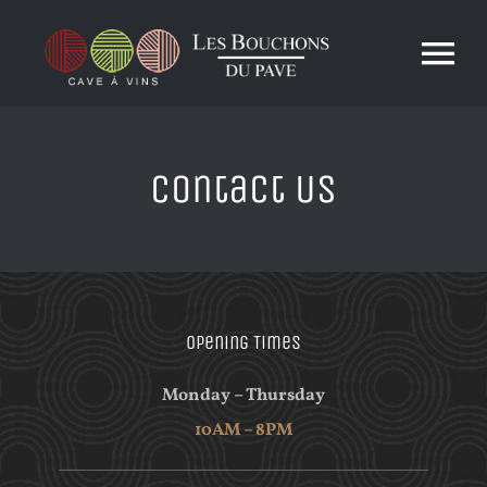
Passer
au
Tog
contenu
Nav
ACCUEIL
Contact Us
A PROPOS
VINS BIO
Opening Times
Monday – Thursday
ELABORATION DE CAVE
10AM – 8PM
PHOTOS